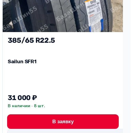
385/65 R22.5
Sailun SFR1
3
S
31 000 ₽
2
В наличии · 8 шт.
В 
В заявку