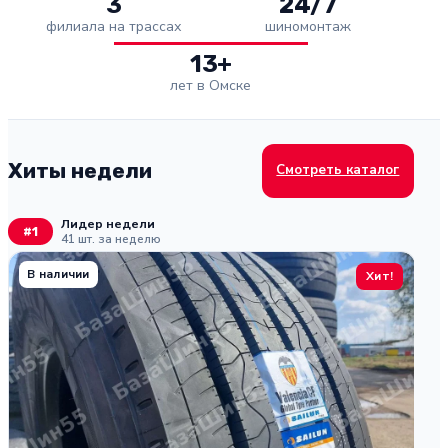
3
24/7
филиала на трассах
шиномонтаж
13+
лет в Омске
Хиты недели
Смотреть каталог
Лидер недели
#
1
#
2
41 шт. за неделю
В наличии
В 
Хит!